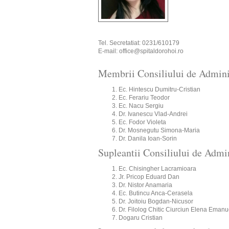
Tel. Secretatiat: 0231/610179
E-mail: office@spitaldorohoi.ro
Membrii Consiliului de Admini
Ec. Hintescu Dumitru-Cristian
Ec. Ferariu Teodor
Ec. Nacu Sergiu
Dr. Ivanescu Vlad-Andrei
Ec. Fodor Violeta
Dr. Mosnegutu Simona-Maria
Dr. Danila Ioan-Sorin
Supleantii Consiliului de Admin
Ec. Chisingher Lacramioara
Jr. Pricop Eduard Dan
Dr. Nistor Anamaria
Ec. Butincu Anca-Cerasela
Dr. Joitoiu Bogdan-Nicusor
Dr. Filolog Chitic Ciurciun Elena Emanu
Dogaru Cristian