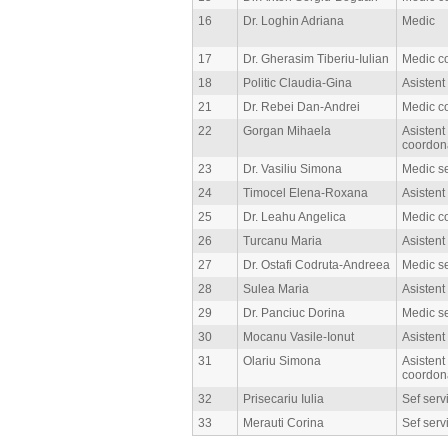
16
Dr. Loghin Adriana
Medic
17
Dr. Gherasim Tiberiu-Iulian
Medic c
18
Politic Claudia-Gina
Asistent
21
Dr. Rebei Dan-Andrei
Medic c
22
Gorgan Mihaela
Asistent
coordon
23
Dr. Vasiliu Simona
Medic s
24
Timocel Elena-Roxana
Asistent
25
Dr. Leahu Angelica
Medic c
26
Turcanu Maria
Asistent
27
Dr. Ostafi Codruta-Andreea
Medic s
28
Sulea Maria
Asistent
29
Dr. Panciuc Dorina
Medic s
30
Mocanu Vasile-Ionut
Asistent
31
Olariu Simona
Asistent
coordon
32
Prisecariu Iulia
Sef serv
33
Merauti Corina
Sef serv