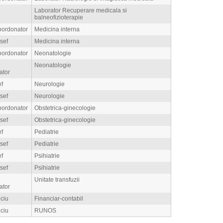
Laborator Recuperare medicala si
balneofizioterapie
oordonator
Medicina interna
 sef
Medicina interna
oordonator
Neonatologie
Neonatologie
ator
ef
Neurologie
 sef
Neurologie
oordonator
Obstetrica-ginecologie
 sef
Obstetrica-ginecologie
ef
Pediatrie
 sef
Pediatrie
ef
Psihiatrie
 sef
Psihiatrie
Unitate transfuzii
ator
iciu
Financiar-contabil
iciu
RUNOS