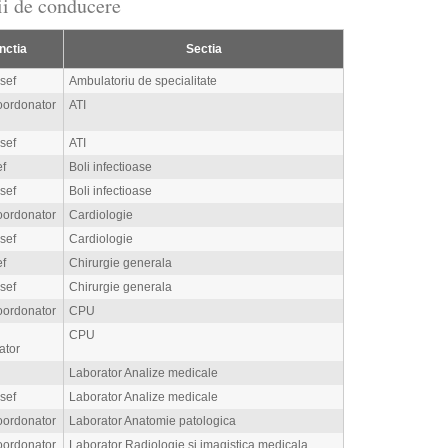
tii de conducere
nctia
Sectia
 sef
Ambulatoriu de specialitate
oordonator
ATI
 sef
ATI
ef
Boli infectioase
 sef
Boli infectioase
oordonator
Cardiologie
 sef
Cardiologie
ef
Chirurgie generala
 sef
Chirurgie generala
oordonator
CPU
CPU
ator
Laborator Analize medicale
 sef
Laborator Analize medicale
oordonator
Laborator Anatomie patologica
oordonator
Laborator Radiologie si imagistica medicala