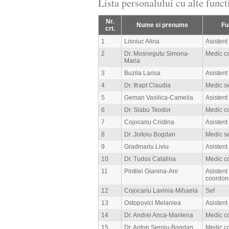
Lista personalului cu alte func
Nr.
Nume si prenume
Fu
crt.
1
Lisniuc Alina
Asistent
2
Dr. Mosnegutu Simona-
Medic c
Maria
3
Buzila Larisa
Asistent
4
Dr. Ifrapt Claudia
Medic s
5
Geman Vasilica-Camelia
Asistent
6
Dr. Slabu Teodor
Medic c
7
Cojocariu Cristina
Asistent
8
Dr. Joitoiu Bogdan
Medic s
9
Gradinariu Liviu
Asistent
10
Dr. Tudos Catalina
Medic c
11
Pintilei Gianina-Ani
Asistent
coordon
12
Cojocariu Lavinia-Mihaela
Sef
13
Ostopovici Melaniea
Asistent
14
Dr. Andrei Anca-Marilena
Medic c
15
Dr. Anton Sergiu-Bogdan
Medic c