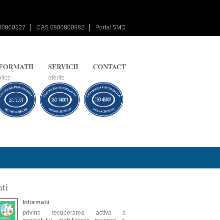
00800227
CAS 0800800982
Portal SMD
FORMATII
SERVICII
CONTACT
lice
oferite
ti
Informatii
privind recuperarea activa a