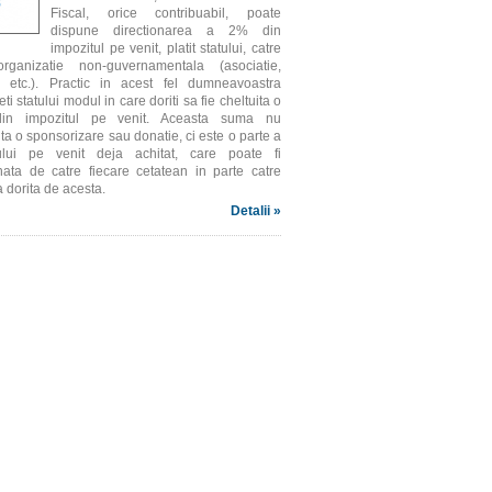
Fiscal, orice contribuabil, poate
dispune directionarea a 2% din
impozitul pe venit, platit statului, catre
rganizatie non-guvernamentala (asociatie,
e etc.). Practic in acest fel dumneavoastra
eti statului modul in care doriti sa fie cheltuita o
din impozitul pe venit. Aceasta suma nu
ta o sponsorizare sau donatie, ci este o parte a
ului pe venit deja achitat, care poate fi
onata de catre fiecare cetatean in parte catre
a dorita de acesta.
Detalii »