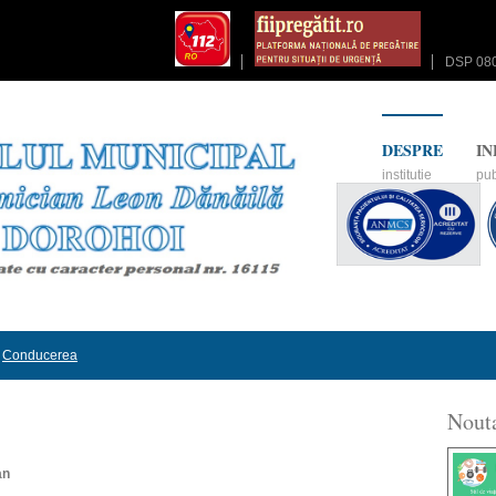
DSP 08
DESPRE
IN
institutie
pub
Conducerea
Nouta
an