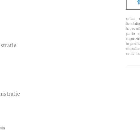
orice o
fundati
transmit
parte 
reprezin
stratie
impozit
directi
entitate
istratie
ela