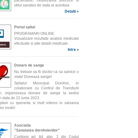
pacientului, mobilizarea precoce si
stilul sanatos de viata al acestuia
Detalii »
Portal spital
PROGRAMARI ONLINE
Vizualizare rezultate analize medicale
efectuate si alte detalii medicale.
Intra »
Donare de sange
Nu trebuie sa fii doctor ca sa salvezi o
viata! Doneaza sange!
Spitalul Municipal Dorohoi, in
colaborare cu Centrul de Transfuzii
ni, organizeaza donare de sange la sediul
 in data de 22 iunie 2023.
ptam cu speranta si mult interes in salvarea
lor nostri!
Asociatia
"Sanatatea dorohoienilor"
Conform art. 84, alin. 2 din Codul